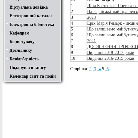
1
Ліна Костенко - Поетеса е
Віртуальна довідка
2
На вернісажі майстра пенз
Електронний каталог
3
2023
4
Еріх Марія Ремарк - людина
Електронна бібліотека
Положення
Доступ
Авторам
Пошук у ЕК. Інструкція
5
Що залишаємо майбутнєму
Кафедрам
6
Що залишаємо майбутнєму
7
2021
Користувачу
Правила користування
Про обхідний лист
Медіатека "NMCBOOK"
Підручники онлайн
Путівник бібліотеками
Переходь на українську
Вивчаємо іноземну мову
Опис документів
Конференції НТУ
8
ДОСЯГНЕННЯ ПРОФЕСОР
Досліднику
Законодавча база
Academic integrity
Плагіат
Локальний доступ
Ресурси вільного доступу
Наукова періодика
Бібліографічні менеджери
9
Видання 2019-2017 років
10
Видання 2016-2015 років
Безбар’єрність
Безбар’єрність це…
Путівник веб-ресурсами
Подарувати книгу
Сторінка:
2
3
4
5
6
Календар свят та подій