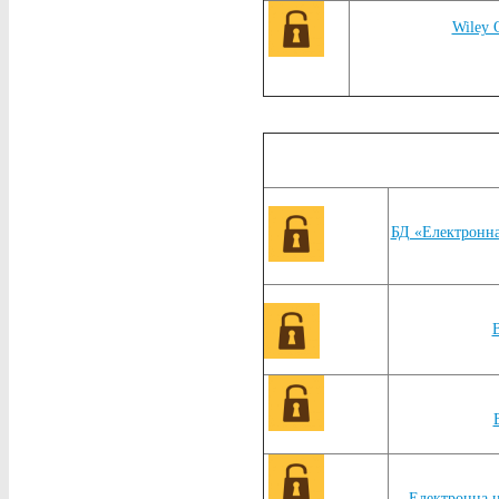
Wiley 
БД «Електронна
В
Електронна ц