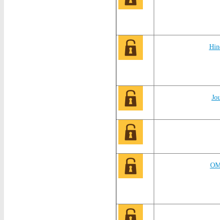
Hi
Jo
OM