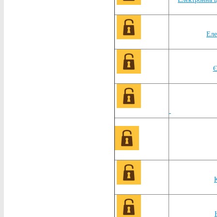
Еле
Є