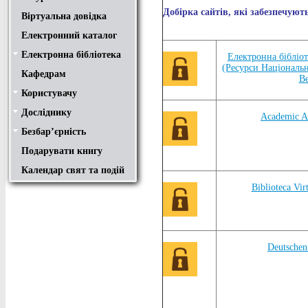
Добірка сайтів, які забезпечуют
Віртуальна довідка
Електронний каталог
Електронна бібліотека
Положення
Доступ
Авторам
Пошук у ЕК. Інструкція
Електронна бібліот
(Ресурси Національно
Кафедрам
Ве
Користувачу
Правила користування
Про обхідний лист
Медіатека "NMCBOOK"
Підручники онлайн
Путівник бібліотеками
Переходь на українську
Вивчаємо іноземну мову
Опис документів
Конференції НТУ
Досліднику
Законодавча база
Academic integrity
Плагіат
Локальний доступ
Ресурси вільного доступу
Наукова періодика
Бібліографічні менеджери
Academic A
Безбар’єрність
Безбар’єрність це…
Путівник веб-ресурсами
Подарувати книгу
Календар свят та подій
Biblioteca Vi
Deutschen