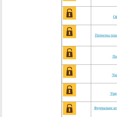
Оф
Патентна пош
По
Укр
Уряд
Федеральне аг