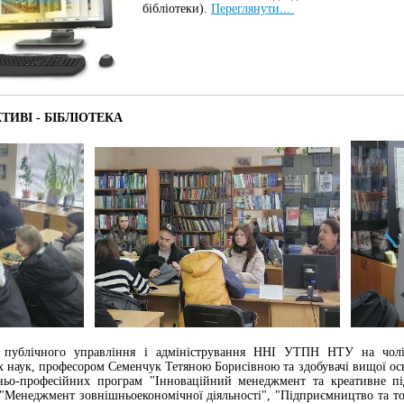
бібліотеки).
Переглянути...
КТИВІ - БІБЛІОТЕКА
 публічного управління і адміністрування ННІ УТПН НТУ на чолі 
 наук, професором Семенчук Тетяною Борисівною та здобувачі вищої осві
ньо-професійних програм "Інноваційний менеджмент та креативне пі
 "Менеджмент зовнішньоекономічної діяльності", "Підприємництво та тор