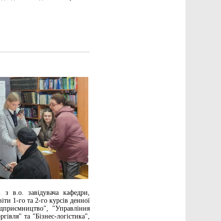
з в.о. завідувача кафедри,
ти 1-го та 2-го курсів денної
дприємництво", "Управління
гівля" та "Бізнес-логістика",