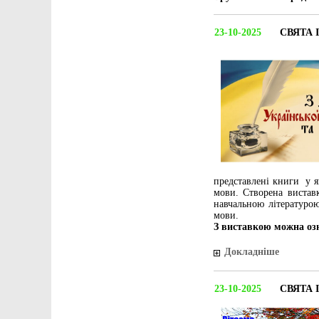
23-10-2025
СВЯТА 
представлені книги у я
мови. Створена виставк
навчальною літературою
мови.
З виставкою можна озн
Докладніше
23-10-2025
СВЯТА 