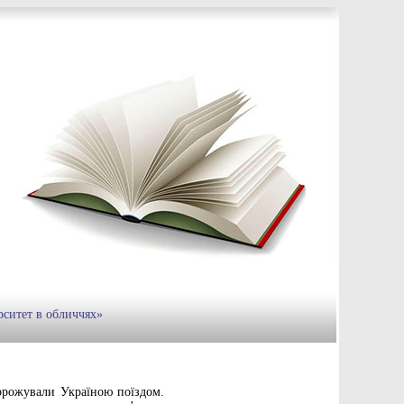
рситет в обличчях»
дорожували Україною поїздом.