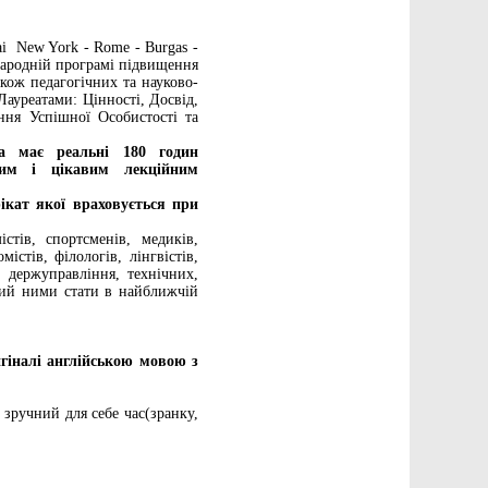
bai ­ New York - Rome - Burgas -
жнародній програмі підвищення
також педагогічних та науково-
Лауреатами: Цінності, Досвід,
ння Успішної Особистості та
а має реальні 180 годин
дним і цікавим лекційним
кат якої враховується при
стів, спортсменів, медиків,
містів, філологів, лінгвістів,
з держуправління, технічних,
овий ними стати в найближчій
гіналі англійською мовою з
 зручний для себе час(зранку,