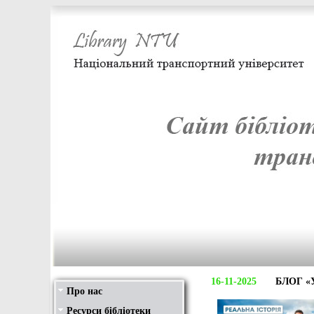
16-11-2025
БЛОГ «
Про нас
Структура
Послуги
Графік роботи
Сторінки історії
Фотогалерея
Ресурси бібліотеки
Передплачені видання
Нові надходження
Видання бібліотеки
Віртуальні виставки