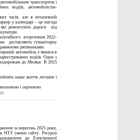
з автомобільним транспортом і
х водіїв, автомобілістів-
ких часів, але в незалежній
аркер у календарі – це нагода
, які ремонтують дороги під
 культури.
масштабного вторгнення 2022-
ни доставляють гуманітарну
справжніми рятівниками.
 перший автомобіль з’явився в
 зареєстрованих водіїв. Один з
 подорожам до Місяця. В 2025
роблять наше життя легшим і
 визнаною і оціненою.
я»
.
ження за вересень 2025 року,
ки НТУ (меню сайту: Ресурси
адходження до Електронної