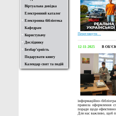
Віртуальна довідка
Електронний каталог
Електронна бібліотека
Положення
Доступ
Авторам
Пошук у ЕК. Інструкція
Кафедрам
Переглянути…
Користувачу
Правила користування
Про обхідний лист
Медіатека "NMCBOOK"
Підручники онлайн
Путівник бібліотеками
Переходь на українську
Вивчаємо іноземну мову
Опис документів
Конференції НТУ
Досліднику
Законодавча база
Academic integrity
Плагіат
Локальний доступ
Ресурси вільного доступу
Наукова періодика
Бібліографічні менеджери
12-11-2025
В ОБ'Є
Безбар’єрність
Безбар’єрність це…
Путівник веб-ресурсами
Подарувати книгу
Календар свят та подій
інформаційно–бібліогра
правила оформлення сп
поради щодо ефективног
Для нас важливо, щоб п