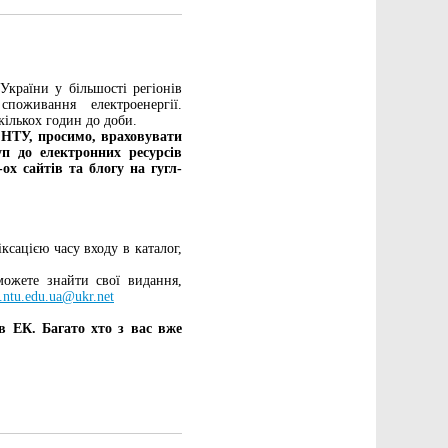
України у більшості регіонів
поживання електроенергії.
кількох годин до доби.
 НТУ, просимо, враховувати
уп до електронних ресурсів
х сайтів та блогу на гугл-
ксацією часу входу в каталог,
ожете знайти свої видання,
y.ntu.edu.ua@ukr.net
в ЕК. Багато хто з вас вже