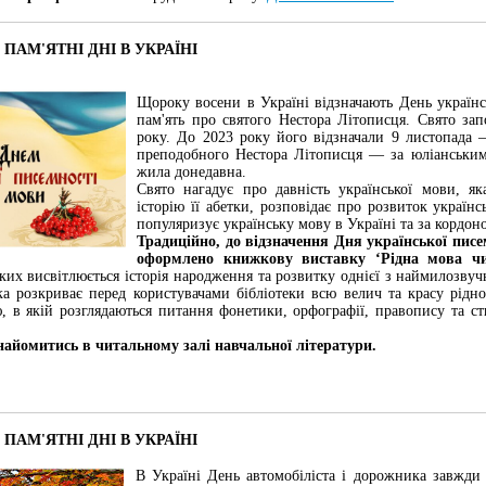
І ПАМ'ЯТНІ ДНІ В УКРАЇНІ
Щороку восени в Україні відзначають День україн
пам'ять про святого Нестора Літописця. Свято за
року. До 2023 року його відзначали 9 листопада 
преподобного Нестора Літописця — за юліанським
жила донедавна.
Свято нагадує про давність української мови, я
історію її абетки, розповідає про розвиток українс
популяризує українську мову в Україні та за кордон
Традиційно, до відзначення Дня української писе
оформлено книжкову виставку ‘Рідна мова чис
ких висвітлюється історія народження та розвитку однієї з наймилозвуч
а розкриває перед користувачами бібліотеки всю велич та красу рідн
, в якій розглядаються питання фонетики, орфографії, правопису та сти
айомитись в читальному залі навчальної літератури.
І ПАМ'ЯТНІ ДНІ В УКРАЇНІ
В Україні День автомобіліста і дорожника завжди