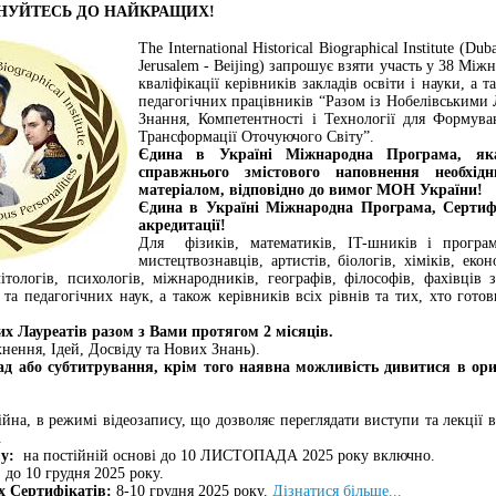
НУЙТЕСЬ ДО НАЙКРАЩИХ!
The International Historical Biographical Institute (Du
Jerusalem - Beijing) запрошує взяти участь у 38 Мі
кваліфікації керівників закладів освіти і науки, а 
педагогічних працівників “Разом із Нобелівськими 
Знання, Компетентності і Технології для Формува
Трансформації Оточуючого Світу”.
Єдина в Україні Міжнародна Програма, як
справжнього змістового наповнення необхі
матеріалом, відповідно до вимог МОН України!
Єдина в Україні Міжнародна Програма, Сертифі
акредитації!
Для фізиків, математиків, IT-шників і програмі
мистецтвознавців, артистів, біологів, хіміків, еконо
літологів, психологів, міжнародників, географів, філософів, фахівців 
та педагогічних наук, а також керівників всіх рівнів та тих, хто гот
х Лауреатів разом з Вами протягом 2 місяців.
нення, Ідей, Досвіду та Нових Знань).
ад або субтитрування, крім того наявна можливість дивитися в ори
йна, в режимі відеозапису, що дозволяє переглядати виступи та лекції в
.
у:
на постійній основі до 10 ЛИСТОПАДА 2025 року включно.
до 10 грудня 2025 року.
 Сертифікатів:
8-10 грудня 2025 року.
Дізнатися більше...