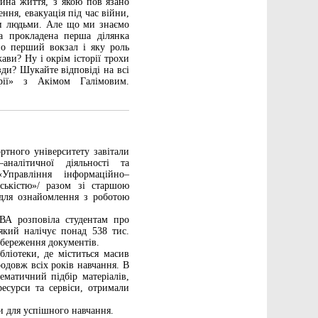
тина життя, з якою пов’язано
ення, евакуація під час війни,
ими людьми. Але що ми знаємо
ла прокладена перша ділянка
но перший вокзал і яку роль
жави? Ну і окрім історії трохи
ди? Шукайте відповіді на всі
рії» з Акімом Галімовим.
ртного університету завітали
налітичної діяльності та
Управління інформаційно–
дськістю»/ разом зі старшою
ля ознайомлення з роботою
ВА розповіла студентам про
який налічує понад 538 тис.
збереження документів.
бліотеки, де міститься масив
родовж всіх років навчання. В
ематичний підбір матеріалів,
есурси та сервіси, отримали
и для успішного навчання.