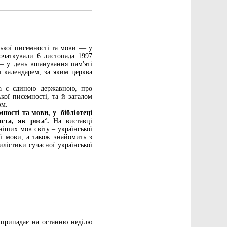
ської писемності та мови — у
початкували 6 листопада 1997
— у день вшанування пам'яті
 календарем, за яким церква
ка є єдиною державною, про
ької писемності, та й загалом
ом.
мності та мови, у бібліотеці
та, як роса‘.
На виставці
ніших мов світу – української
ої мови, а також знайомить з
лістики сучасної української
 припадає на останню неділю