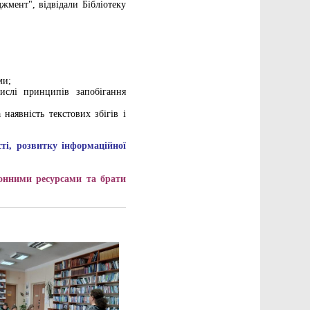
джмент", відвідали Бібліотеку
ми;
ислі принципів запобігання
наявність текстових збігів і
ті, розвитку інформаційної
ронними ресурсами та брати