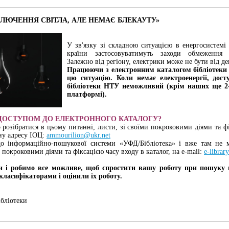
КЛЮЧЕННЯ СВІТЛА, АЛЕ НЕМАЄ БЛЕКАУТУ»
У зв'язку зі складною ситуацією в енергосистемі 
країни застосовуватимуть заходи обмеження с
Залежно від регіону, електрики може не бути від де
Працюючи з електронним каталогом бібліотеки
цю ситуацію. Коли немає електроенергії, дост
бібліотеки НТУ неможливий (крім наших ще 2-о
платформі).
 ДОСТУПОМ ДО ЕЛЕКТРОННОГО КАТАЛОГУ?
розібратися в цьому питанні, листи, зі своїми покроковими діями та фі
ну адресу ІОЦ:
ammourilion@ukr.net
 інформаційно-пошукової системи «УФД/Бібліотека» і вже там не м
 покроковими діями та фіксацією часу входу в каталог, на е-mail:
e-librar
и і робимо все можливе, щоб спростити вашу роботу при пошуку 
ласифікаторами і оцінили їх роботу.
ібліотеки