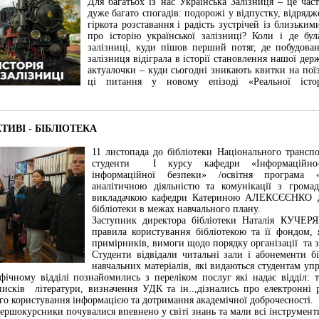
Для багатьох із нас Українська Залізниця – це час
дуже багато спогадів: подорожі у відпустку, відрядж
гіркота розставання і радість зустрічей із близьк
про історію української залізниці? Коли і де бу
залізниці, куди пішов перший потяг, де побудова
залізниця відіграла в історії становлення нашої дер
актуалочки – куди сьогодні зникають квитки на поїз
ці питання у новому епізоді «Реальної істо
КТИВІ - БІБЛІОТЕКА
11 листопада до бібліотеки Національного транспо
студенти І курсу кафедри «Інформаційно–а
інформаційної безпеки» /освітня програма «
аналітичною діяльністю та комунікації з грома
викладачкою кафедри Катериною АЛЕКСЄЄНКО д
бібліотеки в межах навчального плану.
Заступник директора бібліотеки Наталія КУЧЕРЯ
правила користування бібліотекою та її фондом, 
примірників, вимоги щодо порядку організації та 
Студенти відвідали читальні зали і абонементи бі
навчальних матеріалів, які видаються студентам уп
фічному відділі познайомились з переліком послуг які надає відділ: т
исків літератури, визначення УДК та ін..,дізнались про електронні р
о користування інформацією та дотримання академічної доброчесності.
ершокурсники почувалися впевнено у світі знань та мали всі інструмент