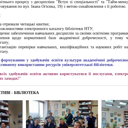
світнього процесу з дисципліни "Вступ зі спеціальності" та "Тайм-мене
говування по вул. Івана Огієнка, 19) з метою ознайомлення з її роботою.
:
та отримали читацькі квитки;
ожливостями електронного каталогу бібліотеки НТУ;
дичне забезпечення навчальних дисциплін за своїми освітніми програма
нення щодо нормативної бази академічної доброчесності, у тому ч
гіату;
ганізацію перевірки навчальних, кваліфікаційних та наукових робіт на 
іату.
 формуванню у здобувачів освіти культури академічної доброчеснос
ктивному використанню ресурсів університетської бібліотеки.
всіх здобувачів освіти активно користуватися її послугами, елект
х заходах!
"
КТИВІ - БІБЛІОТЕКА