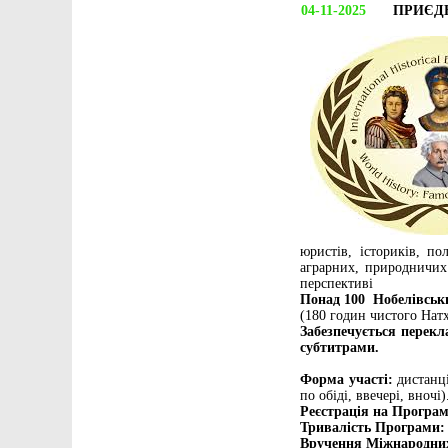
04-11-2025
ПРИЄД
юристів, істориків, по
аграрних, природничих 
перспективі
Понад 100 Нобелівськи
(180 годин чистого Натх
Забезпечується перекл
субтитрами.
Форма участі:
дистанці
по обіді, ввечері, вночі)
Реєстрація на Програм
Тривалість Програми:
Вручення Міжнародних