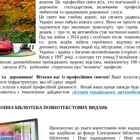
жовтня. Це професійне свято всіх, хто пов'язаний 
дорожнім господарством, включаючи професійни
любителів та працівників дорожньої галузі.
Це свято має глибокі корені, що сягають радянсь
Україні воно набуло нового сенсу. Воно не просто м
задуматися про еволюцію транспорту, про героїв
дощем, і про те, як автомобіль став частиною нашої
Під час війни з 2014 року і особливо після повно
го, роль водіїв набула героїчного відтінку: во
допомогу, евакуюють людей під обстрілами, стали 
Україна – країна з багатою автомобільною історією:
Києві у 1897 році, а сьогодні тут понад 9 мільйонів
аїнські далекобійники проїжджають щороку відстань, еквівалентну 100
їв сягнула 45%, руйнуючи стереотипи про “чоловічу” професію.
 та дорожники! Вітаємо вас із професійним святом!
Ваші зусилля 
єте інфраструктуру, яка об’єднує людей.
успіхів у вашій професійній діяльності. Нехай ваша праця завжди буде
йомитись з тематичним дайджестом
«Історія українського автомобіл
РОННА БІБЛІОТЕКА ПОВНОТЕКСТОВИХ ВИДАНЬ
Пропонуємо до уваги користувачів нові надход
що надійшли до фонду Електронної бібліоте
бібліотеки / Нові надходження / Нові н