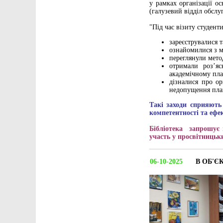
у рамках організації о
(галузевий відділ обслу
"Під час візиту студенти
зареєструвалися 
ознайомилися з м
переглянули мето
отримали роз’яс
академічному пла
дізналися про ор
недопущення плаг
Такі заходи сприяють
компетентності та ефе
Бібліотека запрошує 
участь у просвітницьки
06-10-2025
В ОБ'Є