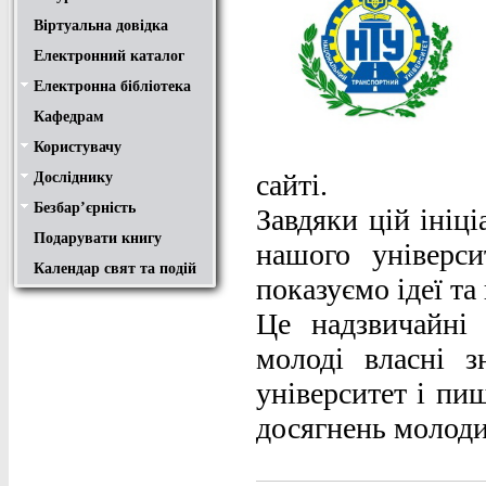
Віртуальна довідка
Електронний каталог
Електронна бібліотека
Положення
Доступ
Авторам
Пошук у ЕК. Інструкція
Кафедрам
Користувачу
Правила користування
Про обхідний лист
Медіатека "NMCBOOK"
Підручники онлайн
Путівник бібліотеками
Переходь на українську
Вивчаємо іноземну мову
Опис документів
Конференції НТУ
сайті.
Досліднику
Законодавча база
Academic integrity
Плагіат
Локальний доступ
Ресурси вільного доступу
Наукова періодика
Бібліографічні менеджери
Безбар’єрність
Безбар’єрність це…
Путівник веб-ресурсами
Завдяки цій ініц
Подарувати книгу
нашого універс
Календар свят та подій
показуємо ідеї та
Це надзвичайні
молоді власні з
університет і пи
досягнень молод