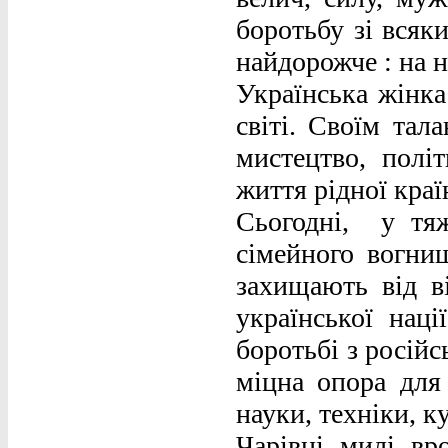
боротьбу зі всяк
найдорожче : на н
Українська жінка
світі. Своїм тал
мистецтво, політ
життя рідної країн
Сьогодні, у тяж
сімейного вогнищ
захищають від в
української нац
боротьбі з російс
міцна опора для 
науки, техніки, к
Чарівні, милі, вр