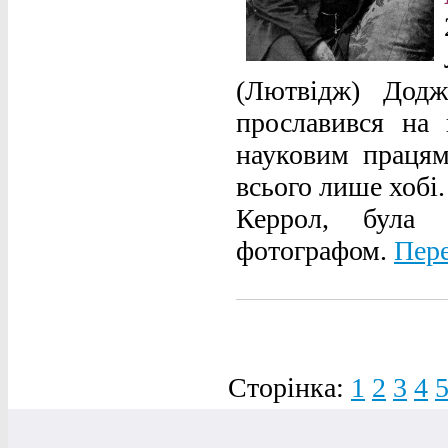
(Лютвідж) Дод
прославився на 
науковим працям
всього лише хобі.
Керрол, була 
фотографом.
Пере
Сторінка:
1
2
3
4