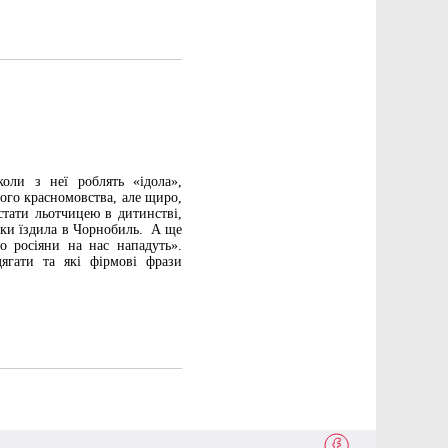
оли з неї роблять «ідола»,
ого красномовства, але щиро,
стати льотчицею в дитинстві,
ьки їздила в Чорнобиль. А ще
о росіяни на нас нападуть».
ягати та які фірмові фрази