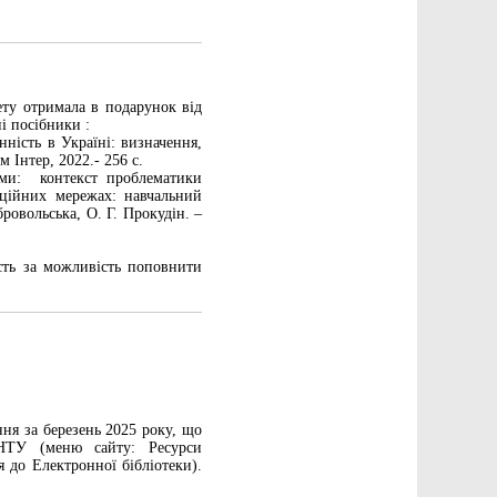
ету отримала в подарунок від
і посібники :
ність в Україні: визначення,
м Інтер, 2022.- 256 с.
тами: контекст проблематики
заційних мережах: навчальний
ровольська, О. Г. Прокудін. –
сть за можливість поповнити
ня за березень 2025 року, що
НТУ (меню сайту: Ресурси
 до Електронної бібліотеки).