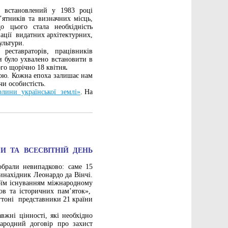
 встановлений у 1983 році
ятників та визначних місць,
цього стала необхідність
зації видатних архітектурних,
ультури.
реставраторів, працівників
ри було ухвалено встановити в
його щорічно 18 квітня
.
урою. Кожна епоха залишає нам
чи особистість.
ерлини української землі»
. На
И ТА ВСЕСВІТНІЙ ДЕНЬ
обрали невипадково: саме 15
инахідник Леонардо да Вінчі.
оїм існуванням міжнародному
ов та історичних пам’яток»,
гтоні представники 21 країни
вжні цінності, які необхідно
родний договір про захист