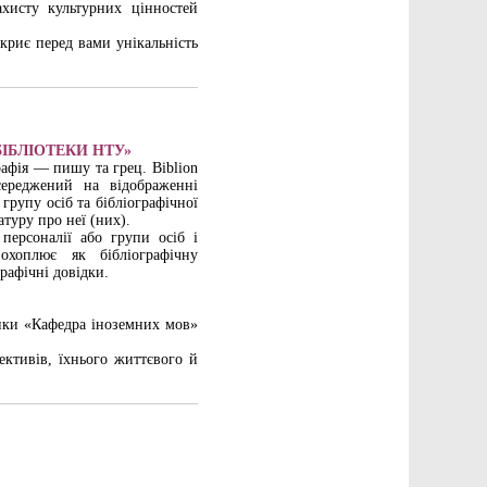
ахисту культурних цінностей
зкриє перед вами унікальність
БІБЛІОТЕКИ НТУ»
рафія — пишу та грец. Biblion
ереджений на відображенні
групу осіб та бібліографічної
атуру про неї (них).
персоналії або групи осіб і
охоплює як бібліографічну
рафічні довідки.
ики «Кафедра іноземних мов»
ективів, їхнього життєвого й