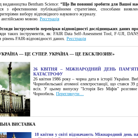
ід
видавництва Bentham Science
:
“Що Ви повинні зробити для Вашої нас
ся з ефективними публікаційними стратегіями, способами виявле
критеріями вибору відповідного наукового журналу.
я англійською мовою.
Реєстрація
Огляди інструментів перевірки відповідності дослідницьких даних п
яди таких інструментів, як: FAIR Data Self-Assessment Tool, F-UJI, DA
и рівень FAIR-відповідності даних.
Реєстрація
УКРАЇНА — ЦЕ СУПЕР. УКРАЇНА — ЦЕ ЕКСКЛЮЗИВ!»
26 КВІТНЯ – МІЖНАРОДНИЙ ДЕНЬ ПАМʼЯТ
КАТАСТРОФУ
26 квітня 1986 року – чорна дата в історії України. Ви
Чорнобильської атомної електростанції, що стався 39 
всіх. У цьому випуску “Історія Без Міфів” розглян
Чорнобиль.
Переглянути…
ЛЬНА ВИСТАВКА
18 квітня у світі відзначають Міжнародний день па