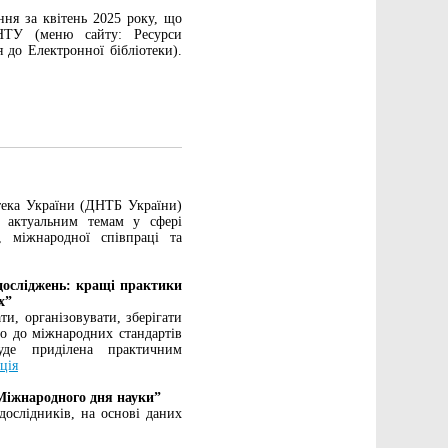
ня за квітень 2025 року, що
НТУ (меню сайту: Ресурси
 до Електронної бібліотеки).
отека України (ДНТБ України)
х актуальним темам у сфері
, міжнародної співпраці та
досліджень: кращі практики
х”
и, організовувати, зберігати
но до міжнародних стандартів
уде приділена практичним
ція
 Міжнародного дня науки”
дослідників, на основі даних