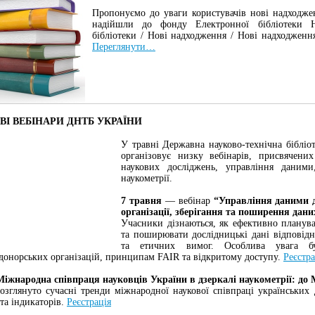
Пропонуємо до уваги користувачів нові надходжен
надійшли до фонду Електронної бібліотеки 
бібліотеки / Нові надходження / Нові надходження
Переглянути…
ВІ ВЕБІНАРИ ДНТБ УКРАЇНИ
У травні Державна науково-технічна біблі
організовує низку вебінарів, присвячени
наукових досліджень, управління даними
наукометрії.
7 травня
— вебінар
“Управління даними 
організації, зберігання та поширення дани
Учасники дізнаються, як ефективно плануват
та поширювати дослідницькі дані відповід
та етичних вимог. Особлива увага б
донорських організацій, принципам FAIR та відкритому доступу.
Реєстра
Міжнародна співпраця науковців України в дзеркалі наукометрії: до
озглянуто сучасні тренди міжнародної наукової співпраці українських 
та індикаторів.
Реєстрація