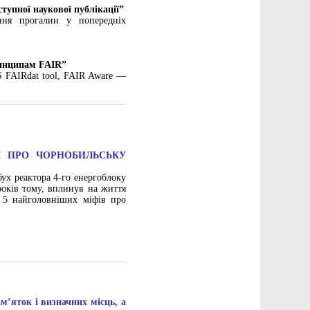
тупної наукової публікації”
ння прогалин у попередніх
ринципам FAIR”
NS FAIRdat tool, FAIR Aware —
І ПРО ЧОРНОБИЛЬСЬКУ
бух реактора 4-го енергоблоку
років тому, вплинув на життя
е 5 найголовніших міфів про
м’яток і визначних місць, а