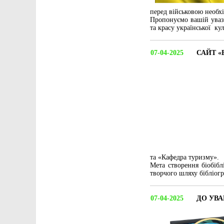
перед військовою необхі
Пропонуємо вашій уваз
та красу української к
07-04-2025
САЙТ «
та «Кафедра туризму».
Мета створення біобібл
творчого шляху бібліог
07-04-2025
ДО УВА