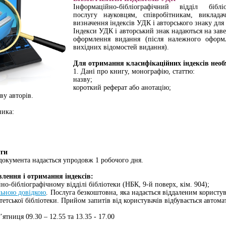
Інформаційно-бібліографічний відділ біб
послугу науковцям, співробітникам, викл
визначення індексів УДК і авторського знаку для
Індекси УДК і авторський знак надаються на зав
оформлення видання (після належного оформ
вихідних відомостей видання).
Для отримання класифікаційних індексів необ
1. Дані про книгу, монографію, статтю:
назву;
короткий реферат або анотацію;
ву авторів.
ника:
уги
документа надається упродовж 1 робочого дня.
лення і отримання індексів:
но-бібліографічному відділі бібліотеки (НБК, 9-й поверх, кім. 904);
льною довідкою
. Послуга безкоштовна, яка надається віддаленим користув
етської бібліотеки. Прийом запитів від користувачів відбувається автома
ятниця 09.30 – 12.55 та 13.35 - 17.00