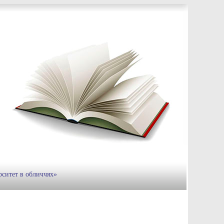
рситет в обличчях»