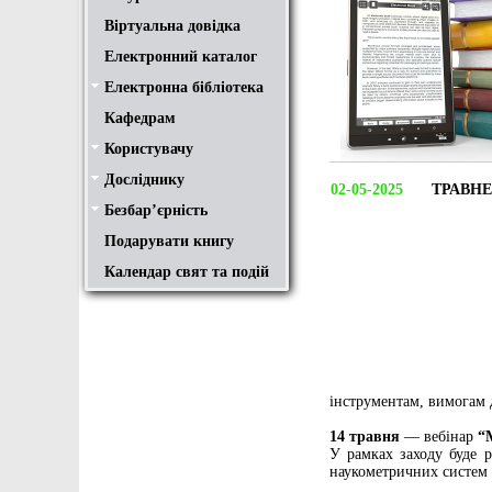
Віртуальна довідка
Електронний каталог
Електронна бібліотека
Положення
Доступ
Авторам
Пошук у ЕК. Інструкція
Кафедрам
Користувачу
Правила користування
Про обхідний лист
Медіатека "NMCBOOK"
Підручники онлайн
Путівник бібліотеками
Переходь на українську
Вивчаємо іноземну мову
Опис документів
Конференції НТУ
Досліднику
Законодавча база
Academic integrity
Плагіат
Локальний доступ
Ресурси вільного доступу
Наукова періодика
Бібліографічні менеджери
02-05-2025
ТРАВНЕ
Безбар’єрність
Безбар’єрність це…
Путівник веб-ресурсами
Подарувати книгу
Календар свят та подій
інструментам, вимогам 
14 травня
— вебінар
“
У рамках заходу буде р
наукометричних систем 