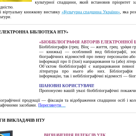
культурної спадщини, який встановив пріоритет з
дністю.
і віртуальну книжкову виставку
«Культурна спадщина України»
, яка ро
ультури.
ЕЛЕКТРОННА БІБЛІОТЕКА НТУ»
«БІОБІБЛІОГРАФІЯ АВТОРІВ ЕЛЕКТРОННОЇ 
Біобібліографія (грец. Вíоç — життя, грец. γράφα г
— книжка) — особливий вид бібліографії, зос
біографічних відомостей про певну персоналію або 
інформації про її (їхні) напрацювання та (або) літер
Об’єктом біобібліографії є напрацювання певної 
література про нього або них. Бібліографія 
інформацію, так і небібліографічні відомості — біог
ШАНОВНІ КОРИСТУВАЧІ!
Пропонуємо вашій увазі біобібліографічні покажч
іографічної продукції ― фіксація та відображення спадщини осіб і кол
рафічними засобами.
Переглянути…
ГИ ВИКЛАДАЧІВ НТУ
ВИЗНАЧЕННЯ ІНДЕКСІВ УДК