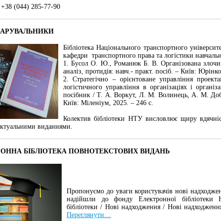
: +38 (044) 285-77-90
ДАРУВАЛЬНИКИ
Бібліотека Національного транспортного університ
кафедри транспортного права та логістики навчальн
1. Бусол О. Ю., Романюк Б. В. Організована злочин
аналіз, протидія: навч.- практ. посіб. – Київ: Юрінко
2. Стратегічно – орієнтоване управління проек
логістичного управління в організаціях і органі
посібник / Т. А. Воркут, Л. М. Волинець, А. М. Доб
Київ: Міленіум, 2025. – 246 с.
Колектив бібліотеки НТУ висловлює щиру вдячні
актуальними виданнями.
РОННА БІБЛІОТЕКА ПОВНОТЕКСТОВИХ ВИДАНЬ
Пропонуємо до уваги користувачів нові надходжен
надійшли до фонду Електронної бібліотеки 
бібліотеки / Нові надходження / Нові надходження
Переглянути…