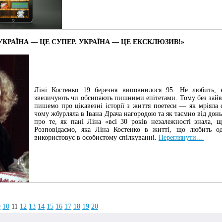
УКРАЇНА — ЦЕ СУПЕР. УКРАЇНА — ЦЕ ЕКСКЛЮЗИВ!»
Ліні Костенко 19 березня виповнилося 95. Не любить, к
звеличують чи обсипають пишними епітетами. Тому без зайв
пишемо про цікавезні історії з життя поетеси — як мріяла 
чому жбурляла в Івана Драча нагородою та як таємно від дон
про те, як пані Ліна «всі 30 років незалежності знала, щ
Розповідаємо, яка Ліна Костенко в житті, що любить од
використовує в особистому спілкуванні.
Переглянути...
9
10
11
12
13
14
15
16
17
18
19
20