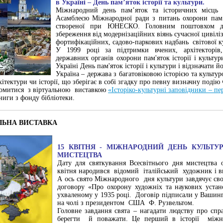
в Україні – День пам’яток історії та культури.
Міжнародний день пам’яток та історичних місць
Асамблеєю Міжнародної ради з питань охорони пам’
створеної при ЮНЕСКО. Головним поштовхом до 
збереження від модернізаційних віянь сучасної цивілі
фортифікаційних, садово-паркових надбань світової к
У 1999 році за підтримки вчених, архітекторів, 
державних органів охорони пам'яток історії і культу
Україні День пам'яток історії і культури і відзначати 
Україна – держава з багатовіковою історією та культ
ітектури чи історії, що зберігає в собі згадку про певну визначну подію 
омитися з віртуальною виставкою
«Історіко-культурні заповідники – п
ниги з фонду бібліотеки.
ЛЬНА ВИСТАВКА
15 КВІТНЯ - МІЖНАРОДНИЙ ДЕНЬ КУЛЬТУР
МИСТЕЦТВА
Дату для святкування Всесвітнього дня мистецтва 
квітня народився відомий італійський художник і в
А ось свято Міжнародного дня культури завдячує св
договору «Про охорону художніх та наукових устан
ухваленому у 1935 році. Договір підписали у Вашин
на чолі з президентом США Ф. Рузвельтом.
Головне завдання свята – нагадати людству про спра
берегти й поважати. Це перший в історії міжна