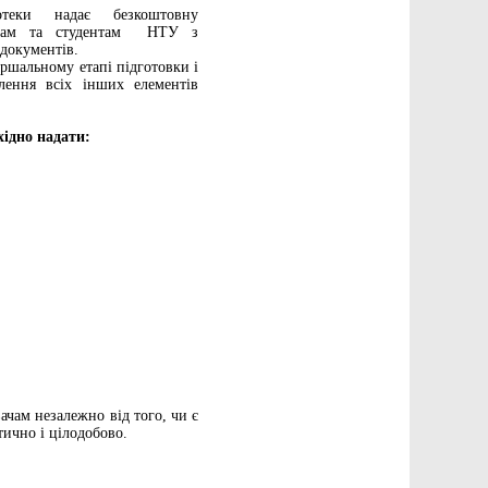
ліотеки надає безкоштовну
адачам та студентам НТУ з
 документів.
ершальному етапі підготовки і
лення всіх інших елементів
хідно надати:
ачам незалежно від того, чи є
тично і цілодобово.