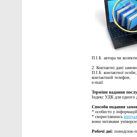
П.І.Б. автора чи колекти
2. Контактні дані замов
П.І.Б. контактної особи;
контактний телефон;
e-mail.
Терміни надання посл
Індекс УДК для одного 
Способи подання замов
* особисто у інформацій
*
скориставшись
віртуа
вони читачами університ
Робочі дні:
понеділок-п’