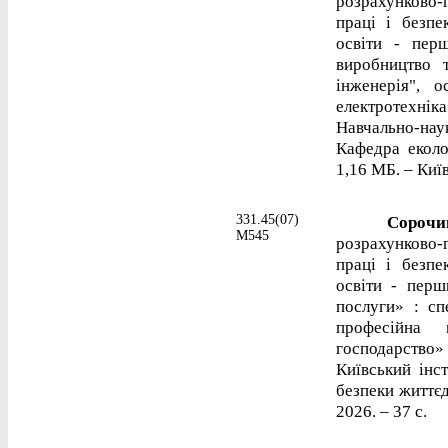
розрахунково
праці і безпе
освіти - перш
виробництво 
інженерія", о
електротехнік
Навчально-нау
Кафедра еколог
1,16 МБ. – Київ
331.45(07)
Сорочинс
М545
розрахунково
праці і безпе
освіти - перш
послуги» : сп
професійна 
господарство»
Київський інст
безпеки життєд
2026. – 37 с.