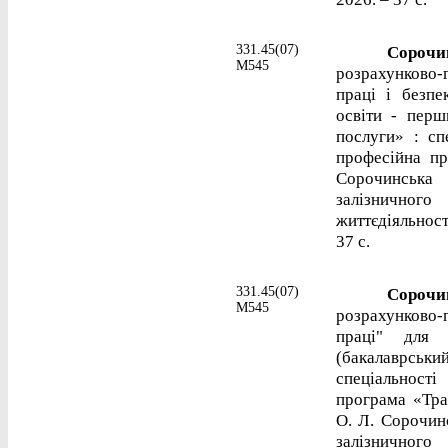
331.45(07)
Сорочинс
М545
розрахунково
праці і безпе
освіти - перш
послуги» : сп
професійна пр
Сорочинська 
залізничног
життєдіяльност
37 с.
331.45(07)
Сорочинс
М545
розрахунково
праці" для 
(бакалаврськ
спеціальності
програма «Тра
О. Л. Сорочин
залізничног