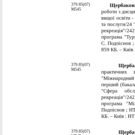
379.85(07)
Щербакова,
М545
роботи з дисци
вищої освіти -
та послуги/24 
рекреація"/2
програма "Тур
С. Подпіснов ;
859 КБ. – Київ 
379.85(07)
Щербако
М545
практичних 
"Міжнародний
перший (бакала
"Сфера обсл
рекреація"/2
програма "Мі
Подпіснов ; НТ
КБ. – Київ : НТ
379.85(07)
Щербако