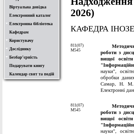
Надходження 
Віртуальна довідка
2026)
Електронний каталог
Електронна бібліотека
Положення
Доступ
Авторам
Пошук у ЕК. Інструкція
КАФЕДРА ІНОЗ
Кафедрам
Користувачу
Правила користування
Про обхідний лист
Медіатека "NMCBOOK"
Підручники онлайн
Путівник бібліотеками
Переходь на українську
Вивчаємо іноземну мову
Опис документів
Конференції НТУ
811(07)
Методичні в
Досліднику
Законодавча база
Academic integrity
Плагіат
Локальний доступ
Ресурси вільного доступу
Наукова періодика
Бібліографічні менеджери
М545
роботи з дис
Безбар’єрність
вищої освіт
Безбар’єрність це…
Путівник веб-ресурсами
"Інформаційн
Подарувати книгу
науки", освіт
Календар свят та подій
обробки даних
Самар, Н. М.
Електронні дані
811(07)
Методичні в
М545
роботи з дис
вищої освіт
"Інформаційн
науки", освіт