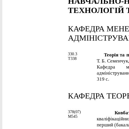
НАВЧАЛЬНО-Н
ТЕХНОЛОГІЙ 
КАФЕДРА МЕНЕ
АДМІНІСТРУВ
330.3
Теорія та пр
Т338
Т. Б. Семенчук
Кафедра ме
адмініструванн
319 с.
КАФЕДРА ТЕОР
378(07)
Ковбатю
М545
кваліфікаційн
перший (бакала