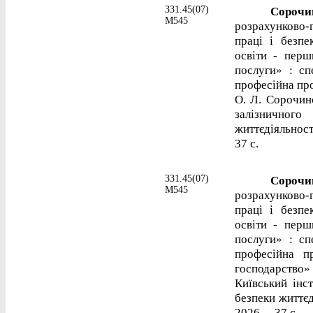
331.45(07)
Сорочинс
М545
розрахунково
праці і безпе
освіти - перш
послуги» : сп
професійна пр
О. Л. Сорочин
залізничног
життєдіяльност
37 с.
331.45(07)
Сорочинс
М545
розрахунково
праці і безпе
освіти - перш
послуги» : сп
професійна п
господарство»
Київський інст
безпеки життєд
2026. – 37 с.