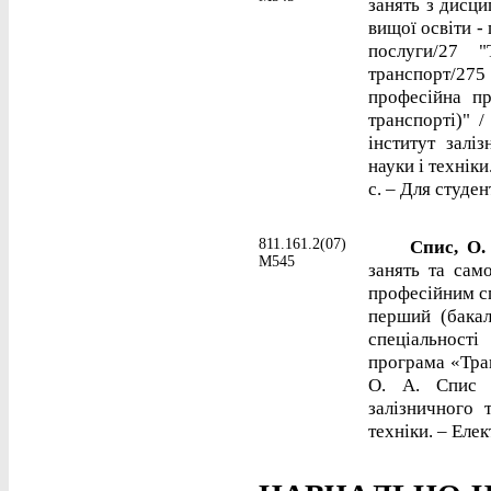
занять з дисцип
вищої освіти -
послуги/27 "
транспорт/275
професійна пр
транспорті)" 
інститут залі
науки і техніки
с. – Для студен
811.161.2(07)
Спис, О.
М545
занять та сам
професійним сп
перший (бакал
спеціальності
програма «Тран
О. А. Спис ;
залізничного 
техніки. – Елек