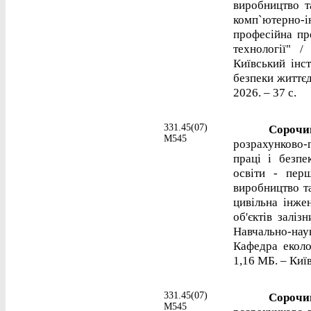
виробництво т
комп`ютерно-ін
професійна пр
технології" 
Київський інст
безпеки життєд
2026. – 37 с.
331.45(07)
Сорочинс
М545
розрахунково
праці і безпе
освіти - перш
виробництво та
цивільна інже
об'єктів заліз
Навчально-нау
Кафедра еколог
1,16 МБ. – Київ
331.45(07)
Сорочинс
М545