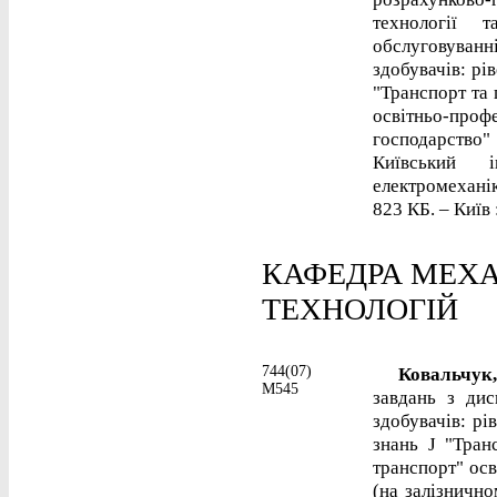
технології т
обслуговуван
здобувачів: рів
"Транспорт та 
освітньо-про
господарство
Київський і
електромеханік
823 КБ. – Київ 
КАФЕДРА МЕХА
ТЕХНОЛОГІЙ
744(07)
Ковальчук, 
М545
завдань з дис
здобувачів: рі
знань J "Тран
транспорт" осв
(на залізнично