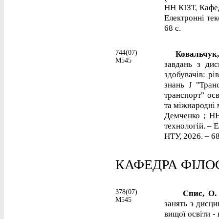
НН КІЗТ, Кафед
Електронні текс
68 с.
744(07)
Ковальчук, 
М545
завдань з дис
здобувачів: рі
знань J "Тран
транспорт" ос
та міжнародні 
Демченко ; НН
технологій. – Е
НТУ, 2026. – 68
КАФЕДРА ФІЛОС
378(07)
Спис, О.
М545
занять з дисцип
вищої освіти -