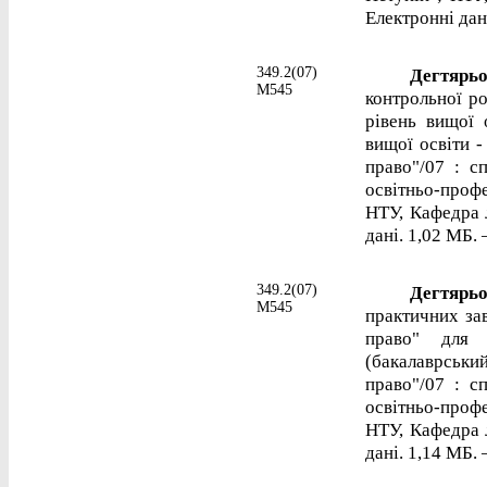
Електронні дані
349.2(07)
Дегтярьов
М545
контрольної ро
рівень вищої 
вищої освіти -
право"/07 : с
освітньо-проф
НТУ, Кафедра 
дані. 1,02 МБ. 
349.2(07)
Дегтярьов
М545
практичних за
право" для 
(бакалаврськи
право"/07 : с
освітньо-проф
НТУ, Кафедра 
дані. 1,14 МБ. 