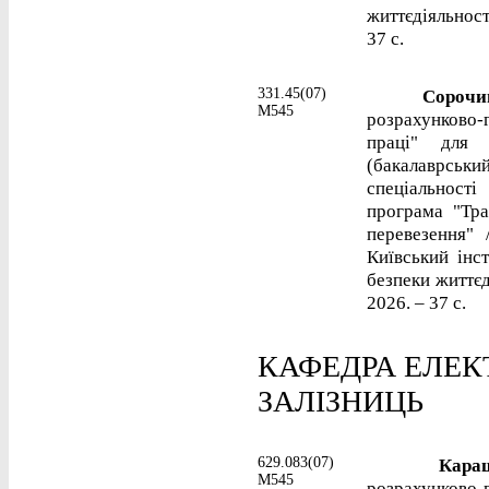
життєдіяльност
37 с.
331.45(07)
Сорочинс
М545
розрахунково
праці" для 
(бакалаврськ
спеціальності
програма "Тра
перевезення"
Київський інст
безпеки життєд
2026. – 37 с.
КАФЕДРА ЕЛЕК
ЗАЛІЗНИЦЬ
629.083(07)
Каращу
М545
розрахунково