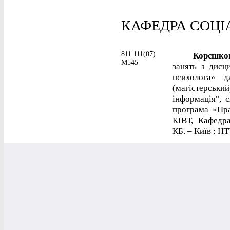
КАФЕДРА СОЦІ
811.111(07)
Корєшкова
М545
занять з дисц
психолога» д
(магістерський
інформація", с
програма «Пра
КІВТ, Кафедра
КБ. – Київ : НТ