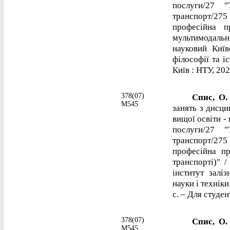
послуги/27 "
транспорт/275
професійна п
мультимодаль
науковий Київ
філософії та іс
Київ : НТУ, 202
378(07)
Спис, О.
М545
занять з дисцип
вищої освіти -
послуги/27 "
транспорт/275
професійна пр
транспорті)" 
інститут залі
науки і техніки
с. – Для студен
378(07)
Спис, О.
М545