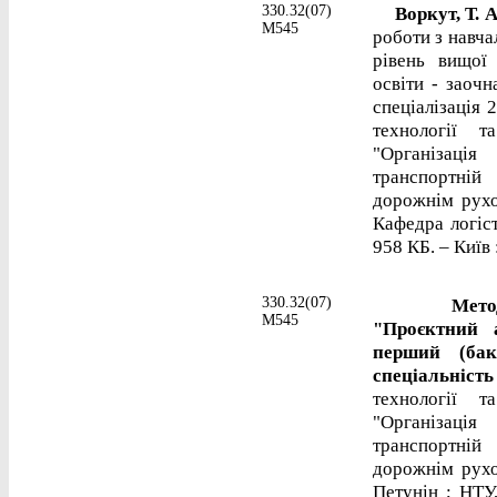
330.32(07)
Воркут, Т. 
М545
роботи з навча
рівень вищої
освіти - заочн
спеціалізація 
технології т
"Організаці
транспортній
дорожнім рухом
Кафедра логіст
958 КБ. – Київ 
330.32(07)
Методичні 
М545
"Проєктний а
перший (бак
спеціальність
технології т
"Організаці
транспортній
дорожнім рухом"
Петунін ; НТУ