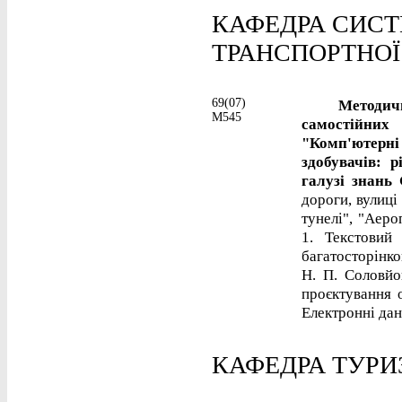
КАФЕДРА СИСТ
ТРАНСПОРТНОЇ 
69(07)
Методичні р
М545
самостійни
"Комп'ютерні
здобувачів: 
галузі знань 
дороги, вулиці
тунелі", "Аеро
1. Текстовий
багатосторінко
Н. П. Соловйо
проєктування о
Електронні дані
КАФЕДРА ТУР