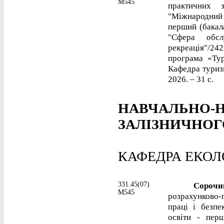
М545
практичних 
"Міжнародний
перший (бакала
"Сфера обсл
рекреація"/2
програма «Тур
Кафедра туризм
2026. – 31 с.
НАВЧАЛЬНО-Н
ЗАЛІЗНИЧНОГ
КАФЕДРА ЕКОЛ
331.45(07)
Сорочинс
М545
розрахунково
праці і безпе
освіти - перш