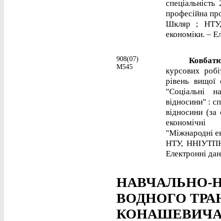
спеціальність
професійна про
Шкляр ; НТУ,
економіки. – Ел
908(07)
Ковбатюк
М545
курсових робі
рівень вищої 
"Соціальні н
відносини" : с
відносини (за 
економічні 
"Міжнародні ек
НТУ, ННІУТПН,
Електронні дані
НАВЧАЛЬНО-Н
ВОДНОГО ТРА
КОНАШЕВИЧА