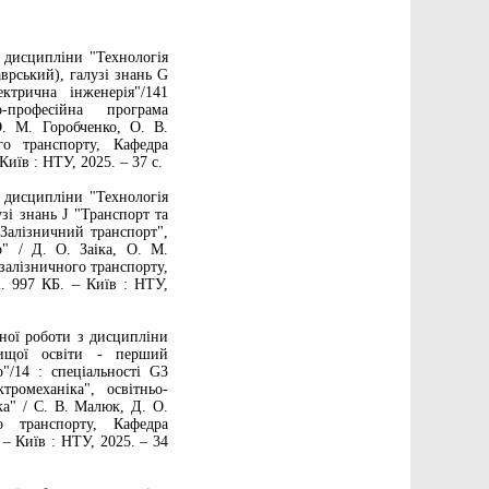
 дисципліни "Технологія
врський), галузі знань G
ктрична інженерія"/141
о-професійна програма
О. М. Горобченко, О. В.
го транспорту, Кафедра
Київ : НТУ, 2025. – 37 с.
 дисципліни "Технологія
зі знань J "Транспорт та
"Залізничний транспорт",
о" / Д. О. Заіка, О. М.
залізничного транспорту,
і. 997 КБ. – Київ : НТУ,
ної роботи з дисципліни
вищої освіти - перший
"/14 : спеціальності G3
тромеханіка", освітньо-
ка" / С. В. Малюк, Д. О.
о транспорту, Кафедра
 – Київ : НТУ, 2025. – 34