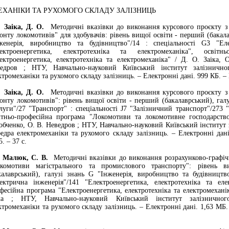
ЕХАНІКИ ТА РУХОМОГО СКЛАДУ ЗАЛІЗНИЦЬ
іка, Д. О.
Методичні вказівки до виконання курсового проєкту з
онту локомотивів" для здобувачів: рівень вищої освіти - перший (бакала
женерія, виробництво та будівництво"/14 : спеціальності G3 "Еле
ектроенергетика, електротехніка та електромеханіка", освітнь
ектроенергетика, електротехніка та електромеханіка" / Д. О. Заіка, 
едров ; НТУ, Навчально-науковий Київський інститут залізнично
ктромеханіки та рухомого складу залізниць. – Електронні дані. 999 КБ. – 
іка, Д. О.
Методичні вказівки до виконання курсового проєкту з
онту локомотивів": рівень вищої освіти - перший (бакалаврський), галу
луги"/27 "Транспорт" : спеціальності J7 "Залізничний транспорт"/273 
ітньо-професійна програма "Локомотиви та локомотивне господарств
обченко, О. В. Неведров ; НТУ, Навчально-науковий Київський інститут 
едра електромеханіки та рухомого складу залізниць. – Електронні дан
5. – 37 с.
люк, С. В.
Методичні вказівки до виконання розрахунково-графіч
комотиви магістрального та промислового транспорту": рівень 
калаврський), галузі знань G "Інженерія, виробництво та будівництво
ектрична інженерія"/141 "Електроенергетика, електротехніка та елек
фесійна програма "Електроенергетика, електротехніка та електромехані
ка ; НТУ, Навчально-науковий Київський інститут залізничног
ктромеханіки та рухомого складу залізниць. – Електронні дані. 1,63 МБ.