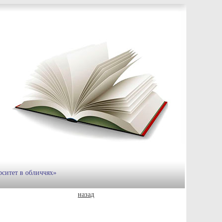
рситет в обличчях»
назад