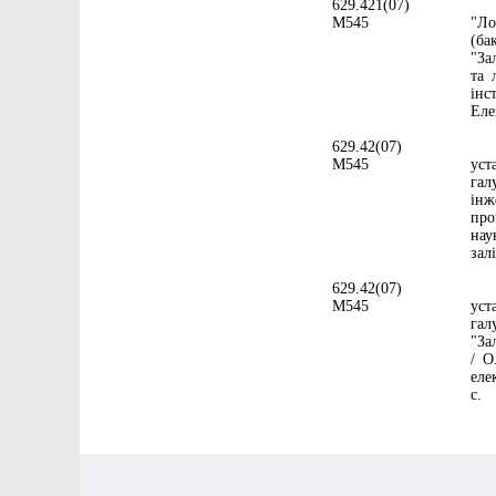
629.421(07)
Ма
М545
"Ло
(ба
"За
та 
інс
Еле
629.42(07)
Сп
М545
уст
гал
інж
про
нау
зал
629.42(07)
Сп
М545
уст
гал
"За
/ О
еле
с.