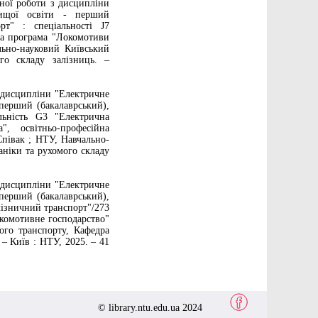
ної роботи з дисципліни
вищої освіти - перший
рт" : спеціальності J7
на програма "Локомотиви
льно-науковий Київський
го складу залізниць. –
з дисципліни "Електричне
 перший (бакалаврський),
льність G3 "Електрична
а", освітньо-професійна
Співак ; НТУ, Навчально-
аніки та рухомого складу
з дисципліни "Електричне
 перший (бакалаврський),
алізничний транспорт"/273
окомотивне господарство"
ого транспорту, Кафедра
 – Київ : НТУ, 2025. – 41
© library.ntu.edu.ua 2024