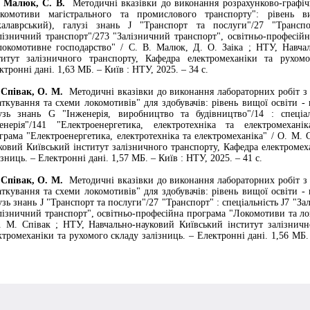
люк, С. В.
Методичні вказівки до виконання розрахунково-графіч
комотиви магістрального та промислового транспорту": рівень 
калаврський), галузі знань J "Транспорт та послуги"/27 "Транспо
лізничний транспорт"/273 "Залізничний транспорт", освітньо-професій
локомотивне господарство" / С. В. Малюк, Д. О. Заіка ; НТУ, Навча
титут залізничного транспорту, Кафедра електромеханіки та рухомо
ктронні дані. 1,63 МБ. – Київ : НТУ, 2025. – 34 с.
івак, О. М.
Методичні вказівки до виконання лабораторних робіт 
аткування та схеми локомотивів" для здобувачів: рівень вищої освіти -
узь знань G "Інженерія, виробництво та будівництво"/14 : спеціа
енерія"/141 "Електроенергетика, електротехніка та електромеханік
грама "Електроенергетика, електротехніка та електромеханіка" / О. М. 
ковий Київський інститут залізничного транспорту, Кафедра електромех
ізниць. – Електронні дані. 1,57 МБ. – Київ : НТУ, 2025. – 41 с.
івак, О. М.
Методичні вказівки до виконання лабораторних робіт 
аткування та схеми локомотивів" для здобувачів: рівень вищої освіти -
узь знань J "Транспорт та послуги"/27 "Транспорт" : спеціальність J7 "З
лізничний транспорт", освітньо-професійна програма "Локомотиви та л
. М. Співак ; НТУ, Навчально-науковий Київський інститут залізничн
ктромеханіки та рухомого складу залізниць. – Електронні дані. 1,56 МБ.