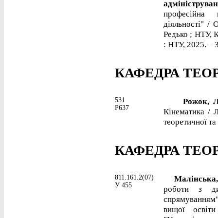
адмініструва
професійна 
діяльності" / 
Редько ; НТУ, 
: НТУ, 2025. – 3
КАФЕДРА ТЕО
531
Рожок, Л
Р637
Кінематика / Л
теоретичної та 
КАФЕДРА ТЕОРІ
811.161.2(07)
Малінська, 
У 455
роботи з ди
спрямуванням"
вищої освіти