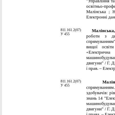
"Управління та
освітньо-про
Малінська ; Н
Електронні дані
811.161.2(07)
Малінська, 
У 455
роботи з ди
спрямуванням"
вищої освіти
«Електрична 
машинобудуван
двигуни" / Г. Д
і прав. – Елект
811.161.2(07)
Малінсь
У 455
спрямуванням
здобувачів: рі
знань 14 "Елек
машинобудуван
двигуни" / Г. Д
і права. – Елек