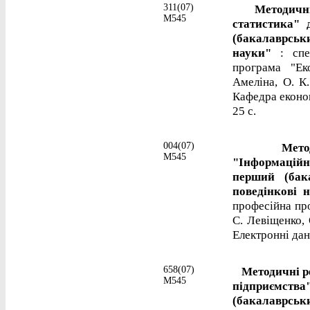
311(07)
Методичні ре
М545
статистика" 
(бакалаврськ
науки"
: спец
програма "Ек
Амеліна, О. К
Кафедра економі
25 с.
004(07)
Методичні 
М545
"Інформаційни
перший (бак
поведінкові 
професійна про
С. Левіщенко, 
Електронні дані
658(07)
Методичні ре
М545
підприємства
(бакалаврс