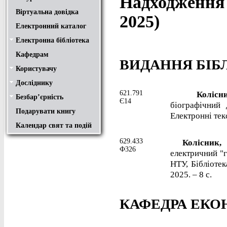
Надходження 
Віртуальна довідка
2025)
Електронний каталог
Електронна бібліотека
Положення
Доступ
Авторам
Пошук у ЕК. Інструкція
Кафедрам
ВИДАННЯ БІБ
Користувачу
Правила користування
Про обхідний лист
Медіатека "NMCBOOK"
Підручники онлайн
Путівник бібліотеками
Переходь на українську
Вивчаємо іноземну мову
Опис документів
Конференції НТУ
Досліднику
Законодавча база
Academic integrity
Плагіат
Локальний доступ
Ресурси вільного доступу
Наукова періодика
Бібліографічні менеджери
621.791
Колісник
Безбар’єрність
Безбар’єрність це…
Путівник веб-ресурсами
Є14
біографічний 
Подарувати книгу
Електронні текс
Календар свят та подій
629.433
Колісник,
Ф326
електричний "г
НТУ, Бібліотек
2025. – 8 с.
КАФЕДРА ЕКО