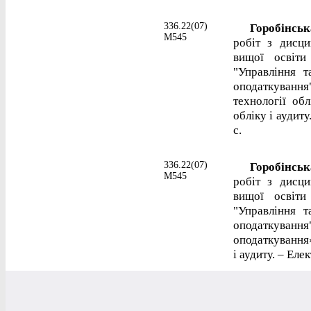
336.22(07)
Горобінська
М545
робіт з дисци
вищої освіти
"Управління т
оподаткуванн
технології обл
обліку і аудиту
с.
336.22(07)
Горобінська
М545
робіт з дисци
вищої освіти
"Управління т
оподаткуванн
оподаткування»
і аудиту. – Еле