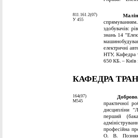
811.161.2(07)
Малінсь
У 455
спрямуванням
здобувачів: рі
знань 14 "Елек
машинобудуван
електричні авт
НТУ, Кафедра т
650 КБ. – Київ 
КАФЕДРА ТРА
164(07)
Доброволь
М545
практичної ро
дисципліни "Л
перший (бака
адмініструван
професійна пр
О. В. Позня