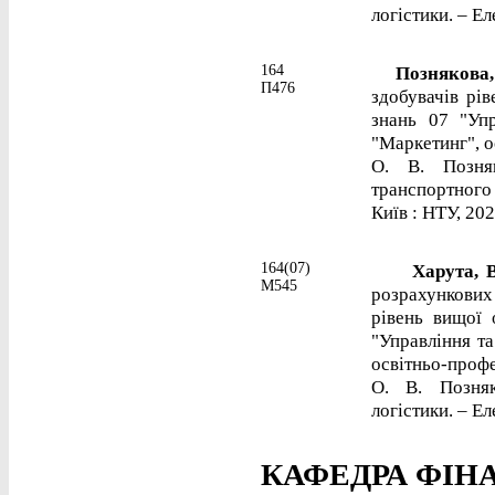
логістики. – Ел
164
Познякова, 
П476
здобувачів рів
знань 07 "Упр
"Маркетинг", о
О. В. Позня
транспортного 
Київ : НТУ, 202
164(07)
Харута, В
М545
розрахункових
рівень вищої 
"Управління та
освітньо-профе
О. В. Позня
логістики. – Ел
КАФЕДРА ФІНА