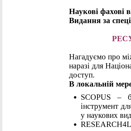
Наукові фахові 
Видання за спец
РЕС
Нагадуємо про між
наразі для Націон
доступ.
В локальній мере
SCOPUS – бі
інструмент дл
у наукових ви
RESEARCH4L