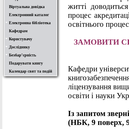
житті доводитьс
Віртуальна довідка
процес акредитаці
Електронний каталог
освітнього процес
Електронна бібліотека
Положення
Доступ
Авторам
Пошук у ЕК. Інструкція
Кафедрам
Користувачу
Правила користування
Про обхідний лист
Медіатека "NMCBOOK"
Підручники онлайн
Путівник бібліотеками
Переходь на українську
Вивчаємо іноземну мову
Опис документів
Конференції НТУ
ЗАМОВИТИ С
Досліднику
Законодавча база
Academic integrity
Плагіат
Локальний доступ
Ресурси вільного доступу
Наукова періодика
Бібліографічні менеджери
Безбар’єрність
Безбар’єрність це…
Путівник веб-ресурсами
Подарувати книгу
Кафедри універси
Календар свят та подій
книгозабезпечення
ліцензування вищи
освіти і науки Ук
Із запитом звер
(НБК, 9 поверх, 9